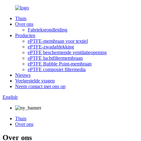
Thuis
Over ons
Fabrieksrondleiding
Producten
ePTFE-membraan voor textiel
ePTFE-zwadafdekking
ePTFE beschermende ventilatieopening
ePTFE luchtfiltermembraan
ePTFE Bubble Point-membraan
ePTFE composiet filtermedia
Nieuws
Veelgestelde vragen
Neem contact met ons op
English
Thuis
Over ons
Over ons