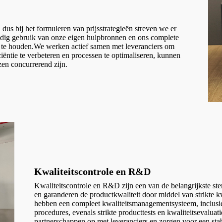
dus bij het formuleren van prijsstrategieën streven we er
ledig gebruik van onze eigen hulpbronnen en ons complete
e te houden.We werken actief samen met leveranciers om
iëntie te verbeteren en processen te optimaliseren, kunnen
zen concurrerend zijn.
Kwaliteitscontrole en R&D
Kwaliteitscontrole en R&D zijn een van de belangrijkste ste
en garanderen de productkwaliteit door middel van strikte
hebben een compleet kwaliteitsmanagementsysteem, inclusie
procedures, evenals strikte producttests en kwaliteitseval
partnerschappen op met leveranciers en zorgen voor een stab