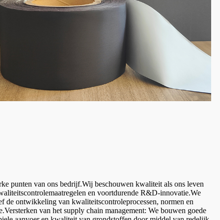
rke punten van ons bedrijf.Wij beschouwen kwaliteit als ons leven
 kwaliteitscontrolemaatregelen en voortdurende R&D-innovatie.We
f de ontwikkeling van kwaliteitscontroleprocessen, normen en
uatie.Versterken van het supply chain management: We bouwen goede
iele aanvoer en kwaliteit van grondstoffen door middel van redelijk