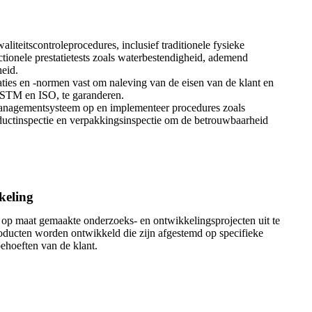
liteitscontroleprocedures, inclusief traditionele fysieke
nctionele prestatietests zoals waterbestendigheid, ademend
eid.
caties en -normen vast om naleving van de eisen van de klant en
ASTM en ISO, te garanderen.
managementsysteem op en implementeer procedures zoals
ductinspectie en verpakkingsinspectie om de betrouwbaarheid
keling
p maat gemaakte onderzoeks- en ontwikkelingsprojecten uit te
roducten worden ontwikkeld die zijn afgestemd op specifieke
ehoeften van de klant.