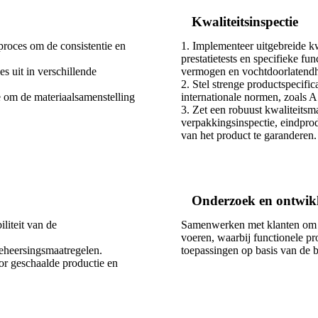
Kwaliteitsinspectie
proces om de consistentie en
1. Implementeer uitgebreide kwa
prestatietests en specifieke fu
s uit in verschillende
vermogen en vochtdoorlatendh
2. Stel strenge productspecifi
e om de materiaalsamenstelling
internationale normen, zoals 
3. Zet een robuust kwaliteits
verpakkingsinspectie, eindpro
van het product te garanderen.
Onderzoek en ontwik
liteit van de
Samenwerken met klanten om o
voeren, waarbij functionele p
beheersingsmaatregelen.
toepassingen op basis van de b
oor geschaalde productie en